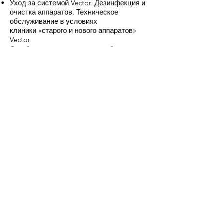
Уход за системой Vector. Дезинфекция и
очистка аппаратов. Техническое
обслуживание в условиях
клиники «старого и нового аппаратов»
Vector
Ошибки, допускаемые при работе с
аппаратом
Коммерциализация услуги в клинике,
командная работа и коммуникация с
пациентом.
Практика:
Отработка мануальных навыков на
аппарате Vector на моделях под
руководством экспертов
Проведение технического
обслуживания аппарата в клинике,
правильная очистка и уход.
Система Vector - применение и
возможности
Этапы приема пациентов, критерии
выбора инструментов и техники
обработки, оптимизация работы