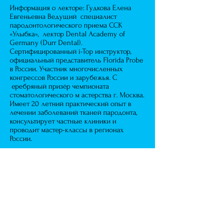
Информация о лекторе: Гудкова Елена
Евгеньевна Ведущий специалист
пародонтологического приема ССК
«Улыбка», лектор Dental Academy of
Germany (Durr Dental).
Сертифицированный i-Top инструктор,
официальный представитель Florida Probe
в России. Участник многочисленных
конгрессов России и зарубежья. С
еребряный призёр чемпионата
стоматологического м астерства г. Москва.
Имеет 20 летний практический опыт в
лечении заболеваний тканей пародонта,
консультирует частные клиники и
проводит мастер-классы в регионах
России.
Дата: 30-31 октября 2020 г.
г. Южно-Сахалинск
Регистрация